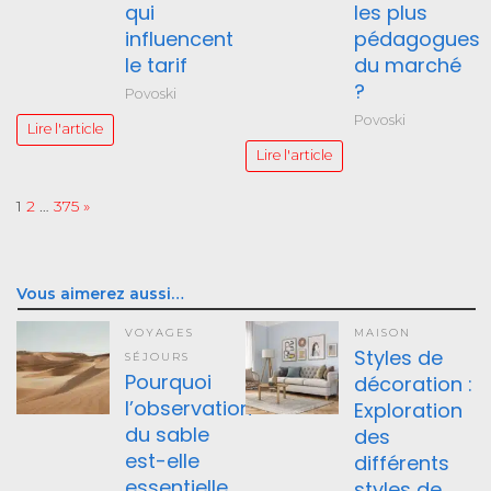
qui
les plus
influencent
pédagogues
le tarif
du marché
?
Povoski
Povoski
Lire l'article
Lire l'article
Page:
Next
1
2
…
375
»
Vous aimerez aussi…
VOYAGES
MAISON
Styles de
SÉJOURS
Pourquoi
décoration :
l’observation
Exploration
du sable
des
est-elle
différents
essentielle
styles de