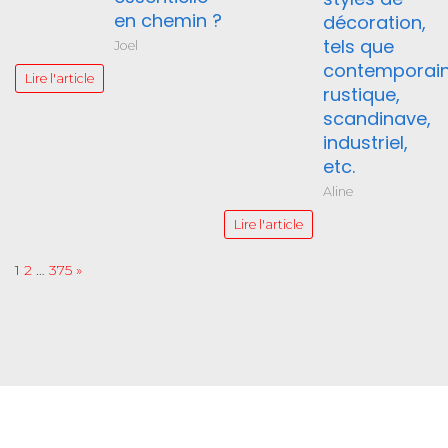
en chemin ?
décoration,
tels que
Joel
contemporain
Lire l'article
rustique,
scandinave,
industriel,
etc.
Aline
Lire l'article
Page:
Next
1
2
…
375
»