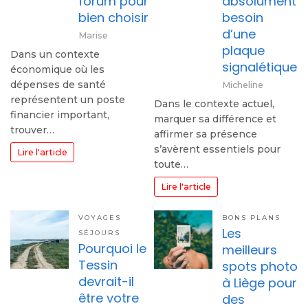
forum pour
absolument
bien choisir
besoin
d’une
Marise
plaque
Dans un contexte
signalétique
économique où les
dépenses de santé
Micheline
représentent un poste
Dans le contexte actuel,
financier important,
marquer sa différence et
trouver…
affirmer sa présence
s’avèrent essentiels pour
Lire l'article
toute…
Lire l'article
VOYAGES
BONS PLANS
Les
SÉJOURS
Pourquoi le
meilleurs
Tessin
spots photo
devrait-il
à Liège pour
être votre
des