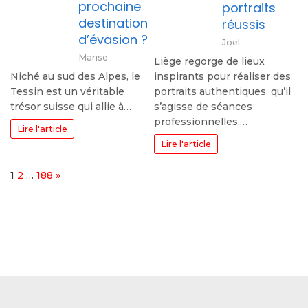
prochaine
portraits
destination
réussis
d’évasion ?
Joel
Marise
Liège regorge de lieux
Niché au sud des Alpes, le
inspirants pour réaliser des
Tessin est un véritable
portraits authentiques, qu’il
trésor suisse qui allie à…
s’agisse de séances
professionnelles,…
Lire l'article
Lire l'article
Page:
Next
1
2
…
188
»