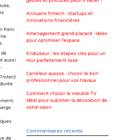
gestes et postures peut-il varier ?
ivée,
es
Annuaire fintech : startups et
innovations financières
n frein
Amenagement grand placard : idées
Une
pour optimiser l’espace
s.
 de
Enduiseur : les étapes clés pour un
t aussi
mur parfaitement lissé
.
Carreleur aussos : choisir le bon
Protect
professionnel pour vos travaux
 durée
Comment choisir le meuble TV
idéal pour sublimer la décoration de
gement.
votre salon
harge
siques
Commentaires récents
ve de