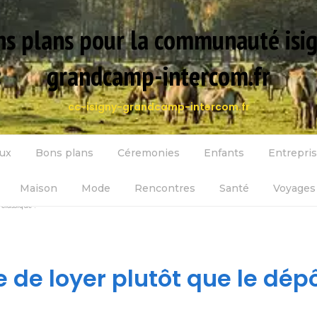
s plans pour la communauté isi
grandcamp-intercom.fr
cc-isigny-grandcamp-intercom.fr
ux
Bons plans
Céremonies
Enfants
Entrepri
Maison
Mode
Rencontres
Santé
Voyages 
classique !
e de loyer plutôt que le dép