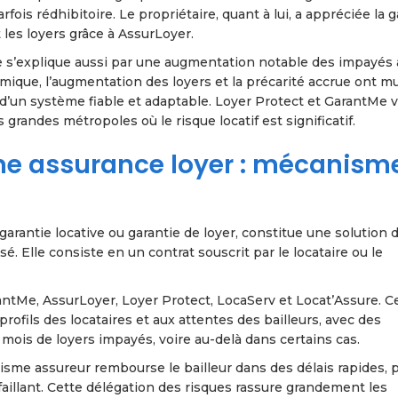
fois rédhibitoire. Le propriétaire, quant à lui, a appréciée la g
 les loyers grâce à AssurLoyer.
ce s’explique aussi par une augmentation notable des impayés
que, l’augmentation des loyers et la précarité accrue ont mul
é d’un système fiable et adaptable. Loyer Protect et GarantMe 
 grandes métropoles où le risque locatif est significatif.
e assurance loyer : mécanism
arantie locative ou garantie de loyer, constitue une solution 
sé. Elle consiste en un contrat souscrit par le locataire ou le
ntMe, AssurLoyer, Loyer Protect, LocaServ et Locat’Assure. C
rofils des locataires et aux attentes des bailleurs, avec des
mois de loyers impayés, voire au-delà dans certains cas.
nisme assureur rembourse le bailleur dans des délais rapides, 
aillant. Cette délégation des risques rassure grandement les