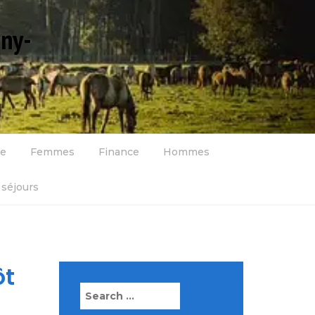
gny-
se
Femmes
Finance
Hommes
séjours
ôt
Search
for: