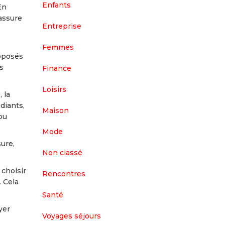
Enfants
En
 assure
Entreprise
Femmes
roposés
s
Finance
Loisirs
 la
diants,
Maison
pu
Mode
ure,
Non classé
 choisir
Rencontres
. Cela
Santé
yer
Voyages séjours