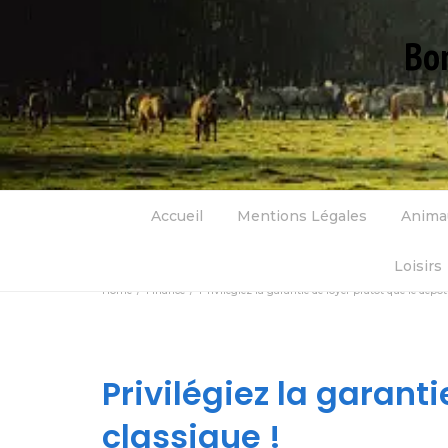
Bon
Accueil
Mentions Légales
Anima
Loisirs
Home
Finance
Privilégiez la garantie de loyer plutôt que le dépôt 
Privilégiez la garanti
classique !