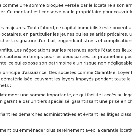
e comme une somme bloquée versée par le locataire à son arr
er. Ce montant est conservé par le propriétaire pour couvrir l
s majeures. Tout d’abord, ce capital immobilisé est souvent u
ataires, en particulier les jeunes ou les salariés précaires. 
er la signature d’un bail, engendrant stress et complication
flits. Les négociations sur les retenues après l’état des lieux
t coûteux en temps pour les deux parties. Le propriétaire peu
ante, ce qui expose son patrimoine à un risque non négligeable
 un principe d’assurance. Des sociétés comme GarantMe, Loyer 
dématérialisée, couvrant les loyers impayés pendant toute la
ets :
atement une somme importante, ce qui facilite l’accès au lo
n garantie par un tiers spécialisé, garantissant une prise en c
fiant les démarches administratives et évitant les litiges clas
ment pu emménager plus sereinement avec la garantie locati