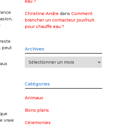
eau ?
rance
Christine Andre
dans
Comment
asion,
brancher un contacteur jour/nuit
e
pour chauffe eau ?
reste
s peut
Archives
Archives
 aux
Catégories
Animaux
Bons plans
 que
e vraie
Céremonies