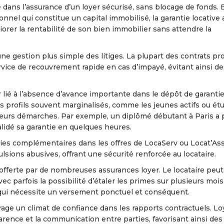
de dans l’assurance d’un loyer sécurisé, sans blocage de fonds. 
onnel qui constitue un capital immobilisé, la garantie locative
liorer la rentabilité de son bien immobilier sans attendre la
ne gestion plus simple des litiges. La plupart des contrats p
vice de recouvrement rapide en cas d’impayé, évitant ainsi de
r lié à l’absence d’avance importante dans le dépôt de garantie,
Des profils souvent marginalisés, comme les jeunes actifs ou étu
leurs démarches. Par exemple, un diplômé débutant à Paris a 
alidé sa garantie en quelques heures.
ties complémentaires dans les offres de LocaServ ou Locat’Ass
ulsions abusives, offrant une sécurité renforcée au locataire.
é offerte par de nombreuses assurances loyer. Le locataire peut
ec parfois la possibilité d’étaler les primes sur plusieurs mois
 qui nécessite un versement ponctuel et conséquent.
ourage un climat de confiance dans les rapports contractuels. Lo
arence et la communication entre parties, favorisant ainsi des