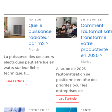
MAISON
ENTREPRISE
Quelle
Comment
puissance
l’automatisat
radiateur
transforme
par m2 ?
votre
productivité
Franck
en 2025 ?
La puissance des radiateurs
Marise
électriques peut être lue en
watts sur leur fiche
À l’aube de 2025,
technique. Il…
l’automatisation se
positionne en tête des
Lire l'article
priorités pour les
entreprises de…
Lire l'article
ENTREPRISE
SANTÉ