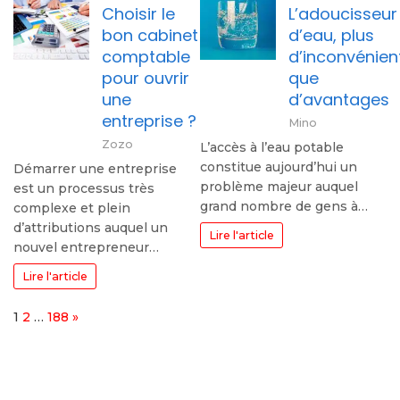
Choisir le
L’adoucisseur
bon cabinet
d’eau, plus
comptable
d’inconvénien
pour ouvrir
que
une
d’avantages
entreprise ?
Mino
Zozo
L’accès à l’eau potable
constitue aujourd’hui un
Démarrer une entreprise
problème majeur auquel
est un processus très
grand nombre de gens à…
complexe et plein
d’attributions auquel un
Lire l'article
nouvel entrepreneur…
Lire l'article
Page:
Next
1
2
…
188
»