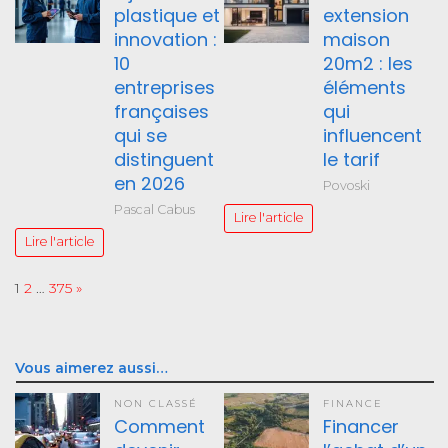
plastique et
extension
innovation :
maison
10
20m2 : les
entreprises
éléments
françaises
qui
qui se
influencent
distinguent
le tarif
en 2026
Povoski
Pascal Cabus
Lire l'article
Lire l'article
Page:
Next
1
2
…
375
»
Vous aimerez aussi…
NON CLASSÉ
FINANCE
Comment
Financer