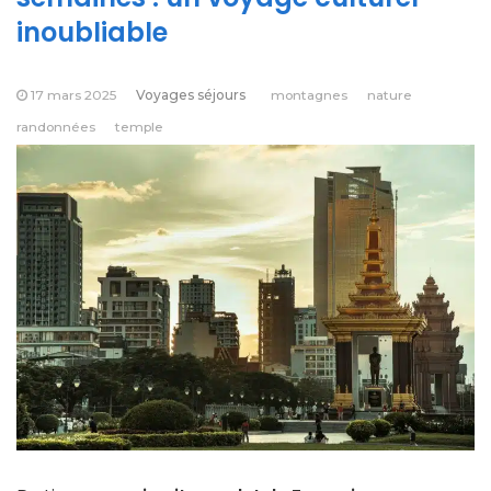
inoubliable
17 mars 2025
Voyages séjours
montagnes
nature
randonnées
temple