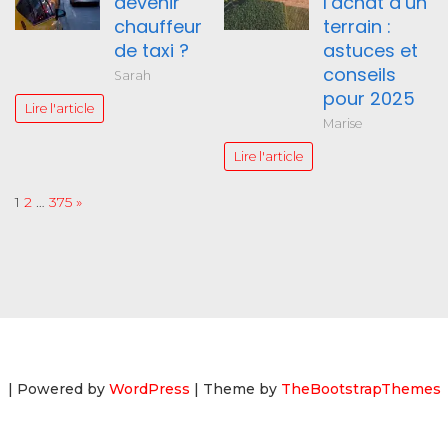
devenir
l’achat d’un
chauffeur
terrain :
de taxi ?
astuces et
conseils
Sarah
pour 2025
Lire l'article
Marise
Lire l'article
Page:
Next
1
2
…
375
»
| Powered by
WordPress
| Theme by
TheBootstrapThemes