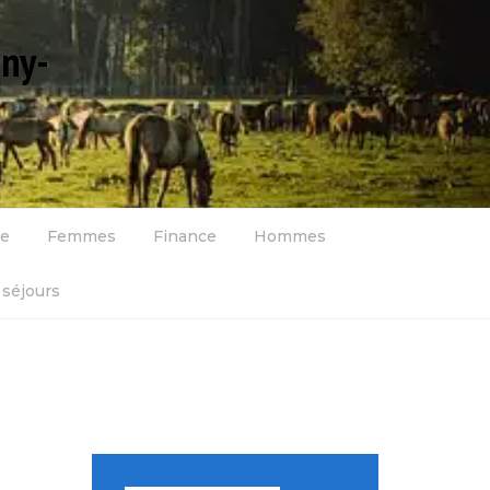
gny-
se
Femmes
Finance
Hommes
séjours