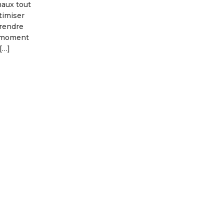
maux tout
timiser
prendre
e moment
[…]