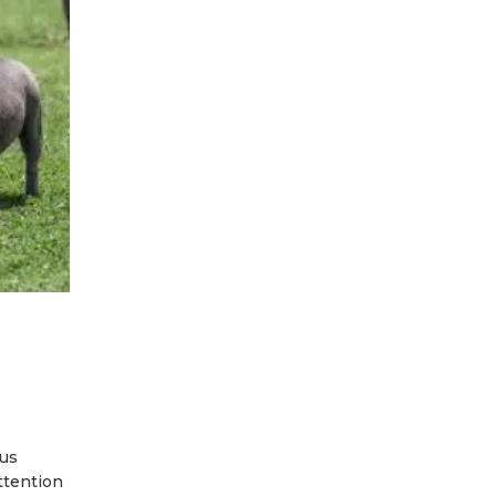
sus
ttention