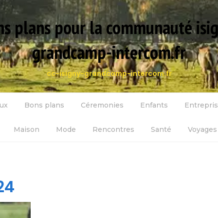
s plans pour la communauté isi
grandcamp-intercom.fr
cc-isigny-grandcamp-intercom.fr
ux
Bons plans
Céremonies
Enfants
Entrepri
Maison
Mode
Rencontres
Santé
Voyages 
24