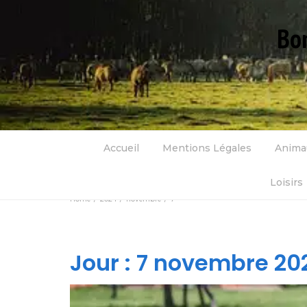
Bon
Accueil
Mentions Légales
Anima
Loisirs
Home
2024
novembre
7
Jour :
7 novembre 20