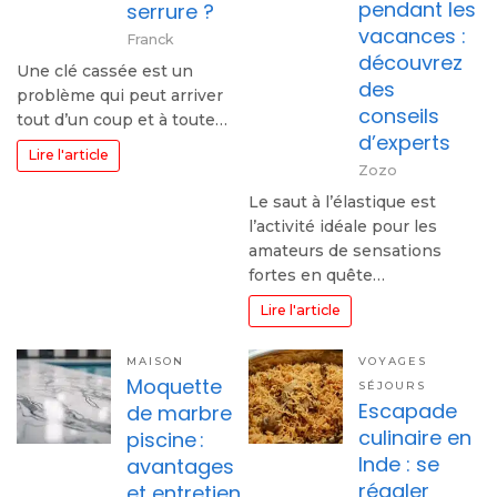
pendant les
serrure ?
vacances :
Franck
découvrez
Une clé cassée est un
des
problème qui peut arriver
conseils
tout d’un coup et à toute…
d’experts
Lire l'article
Zozo
Le saut à l’élastique est
l’activité idéale pour les
amateurs de sensations
fortes en quête…
Lire l'article
MAISON
VOYAGES
Moquette
SÉJOURS
Escapade
de marbre
culinaire en
piscine :
Inde : se
avantages
régaler
et entretien