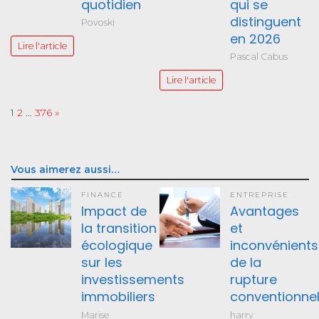
quotidien
qui se
distinguent
Povoski
en 2026
Lire l'article
Pascal Cabus
Lire l'article
Page:
Next
1
2
…
376
»
Vous aimerez aussi…
FINANCE
ENTREPRISE
Impact de
Avantages
la transition
et
écologique
inconvénients
sur les
de la
investissements
rupture
immobiliers
conventionnel
Marise
harry