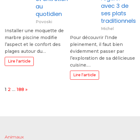
avec 3 de
au
ses plats
quotidien
traditionnels
Povoski
Michel
Installer une moquette de
marbre piscine modifie
Pour découvrir l’Inde
l’aspect et le confort des
pleinement, il faut bien
plages autour du…
évidemment passer par
l’exploration de sa délicieuse
Lire l'article
cuisine.…
Lire l'article
Page:
Next
1
2
…
188
»
Animaux