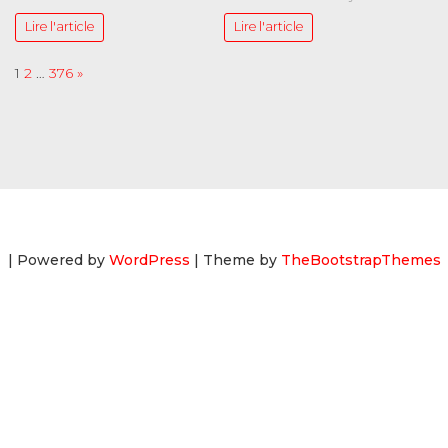
Lire l'article
Lire l'article
Page:
Next
1
2
…
376
»
| Powered by
WordPress
| Theme by
TheBootstrapThemes