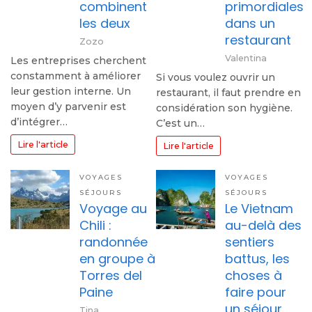
combinent
primordiales
les deux
dans un
restaurant
Zozo
Valentina
Les entreprises cherchent
constamment à améliorer
Si vous voulez ouvrir un
leur gestion interne. Un
restaurant, il faut prendre en
moyen d’y parvenir est
considération son hygiène.
d’intégrer…
C’est un…
Lire l'article
Lire l'article
VOYAGES
VOYAGES
SÉJOURS
SÉJOURS
Voyage au
Le Vietnam
Chili :
au-delà des
randonnée
sentiers
en groupe à
battus, les
Torres del
choses à
Paine
faire pour
un séjour
Tina