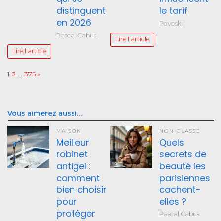
distinguent
le tarif
en 2026
Povoski
Pascal Cabus
Lire l'article
Lire l'article
Page:
Next
1
2
…
375
»
Vous aimerez aussi…
MAISON
NON CLASSÉ
Meilleur
Quels
robinet
secrets de
antigel :
beauté les
comment
parisiennes
bien choisir
cachent-
pour
elles ?
protéger
Pascal Cabus