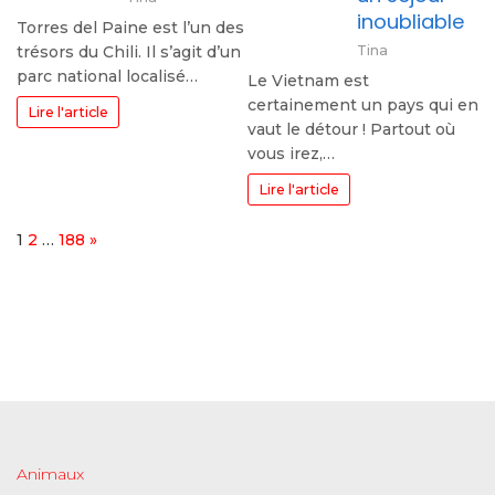
inoubliable
Torres del Paine est l’un des
Tina
trésors du Chili. Il s’agit d’un
parc national localisé…
Le Vietnam est
certainement un pays qui en
Lire l'article
vaut le détour ! Partout où
vous irez,…
Lire l'article
Page:
Next
1
2
…
188
»
Animaux