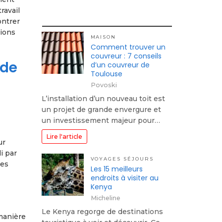
ravail
ontrer
tions
MAISON
Comment trouver un
couvreur : 7 conseils
 de
d’un couvreur de
Toulouse
Povoski
L’installation d’un nouveau toit est
un projet de grande envergure et
un investissement majeur pour…
Lire l'article
ur
i par
VOYAGES SÉJOURS
des
Les 15 meilleurs
endroits à visiter au
Kenya
Micheline
Le Kenya regorge de destinations
 manière