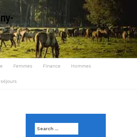
gny-
se
Femmes
Finance
Hommes
séjours
Search
for: