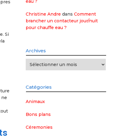
eau ?
opres
Christine Andre
dans
Comment
brancher un contacteur jour/nuit
pour chauffe eau ?
. Si
ela
Archives
Archives
Catégories
iture
s ne
Animaux
tout
Bons plans
Céremonies
ts