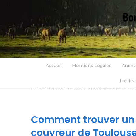
Bon
Accueil
Mentions Légales
Anima
Loisirs
Home
Maison
Comment trouver un couvreur : 7 conseils d’un cou
Comment trouver un c
couvreur de Toulous