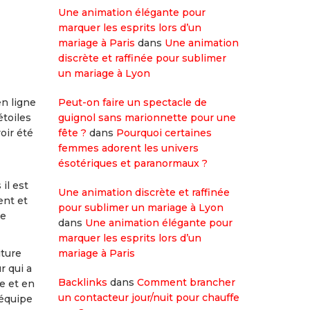
Une animation élégante pour
marquer les esprits lors d’un
mariage à Paris
dans
Une animation
discrète et raffinée pour sublimer
un mariage à Lyon
en ligne
Peut-on faire un spectacle de
étoiles
guignol sans marionnette pour une
oir été
fête ?
dans
Pourquoi certaines
femmes adorent les univers
ésotériques et paranormaux ?
il est
Une animation discrète et raffinée
ent et
pour sublimer un mariage à Lyon
de
dans
Une animation élégante pour
marquer les esprits lors d’un
iture
mariage à Paris
r qui a
Backlinks
dans
Comment brancher
e et en
un contacteur jour/nuit pour chauffe
’équipe