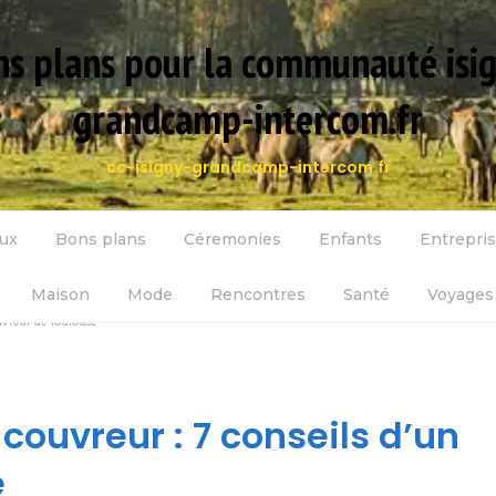
s plans pour la communauté isi
grandcamp-intercom.fr
cc-isigny-grandcamp-intercom.fr
ux
Bons plans
Céremonies
Enfants
Entrepri
Maison
Mode
Rencontres
Santé
Voyages 
vreur de Toulouse
ouvreur : 7 conseils d’un
e