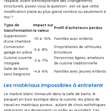
l’espace. Avant d’entreprendre des changements
structurels, posez-vous la question : est-ce que cette
modification plaira au plus grand nombre ou seulement à
moi ?
Type de
Impact sur
Profil d’acheteurs perdus
transformation
la valeur
Suppression
-10 à -15%
Familles avec enfants
d’une chambre
Conversion
Propriétaires de véhicules,
-5 à -8%
garage en pièce
bricoleurs
Cuisine ouverte
Personnes âgées, amateurs
-3 à -7%
intégrale
de cuisine traditionnelle
Salle de bains
-4 à -6%
Familles avec jeunes enfants
sans baignoire
Les matériaux impossibles à entretenir
Le marbre blanc immaculé dans la salle de bains, le
parquet en bois exotique dans la cuisine, les plans de
travail en matériaux poreux : autant de choix esthétiques
séduisants qui deviennent un enfer au quotidien. Ces