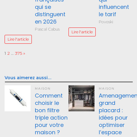
qui se
influencent
distinguent
le tarif
en 2026
Povoski
Pascal Cabus
Lire l'article
Lire l'article
Page:
Next
1
2
…
375
»
Vous aimerez aussi…
MAISON
MAISON
Comment
Amenagemen
choisir le
grand
bon filtre
placard :
triple action
idées pour
pour votre
optimiser
maison ?
l’espace