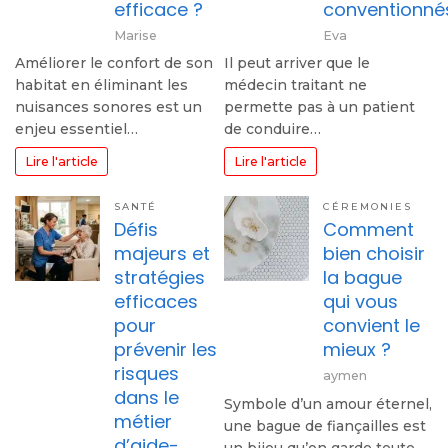
efficace ?
conventionné
Marise
Eva
Améliorer le confort de son
Il peut arriver que le
habitat en éliminant les
médecin traitant ne
nuisances sonores est un
permette pas à un patient
enjeu essentiel…
de conduire…
Lire l'article
Lire l'article
SANTÉ
CÉREMONIES
Défis
Comment
majeurs et
bien choisir
stratégies
la bague
efficaces
qui vous
pour
convient le
prévenir les
mieux ?
risques
aymen
dans le
Symbole d’un amour éternel,
métier
une bague de fiançailles est
d’aide-
un bijou qu’on garde toute