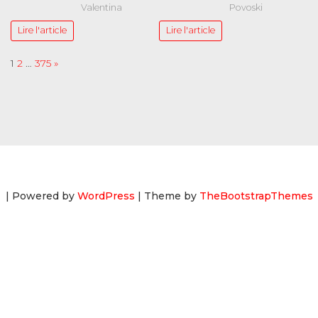
Valentina
Povoski
Lire l'article
Lire l'article
Page:
Next
1
2
…
375
»
| Powered by
WordPress
| Theme by
TheBootstrapThemes