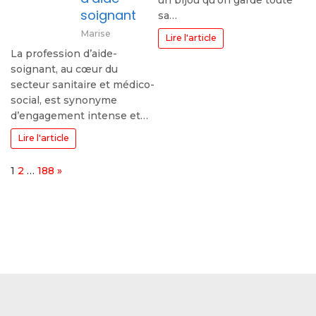
soignant
sa…
Marise
Lire l'article
La profession d’aide-
soignant, au cœur du
secteur sanitaire et médico-
social, est synonyme
d’engagement intense et…
Lire l'article
Page:
Next
1
2
…
188
»