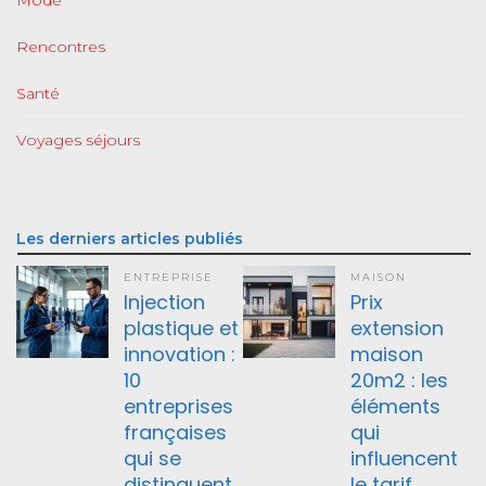
Mode
Rencontres
Santé
Voyages séjours
Les derniers articles publiés
ENTREPRISE
MAISON
Injection
Prix
plastique et
extension
innovation :
maison
10
20m2 : les
entreprises
éléments
françaises
qui
qui se
influencent
distinguent
le tarif