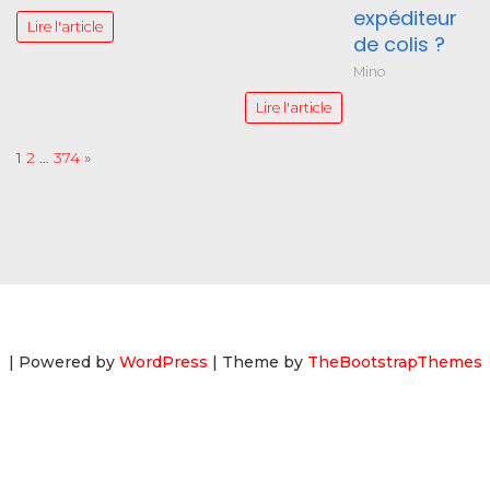
expéditeur
Lire l'article
de colis ?
Mino
Lire l'article
Page:
Next
1
2
…
374
»
| Powered by
WordPress
| Theme by
TheBootstrapThemes