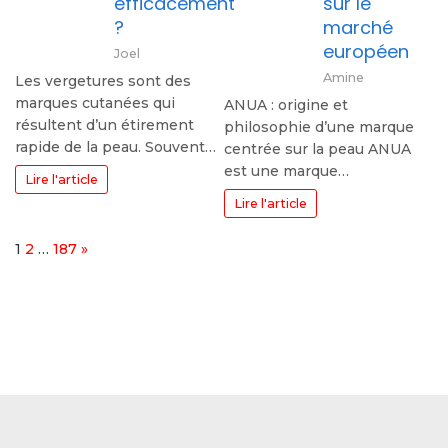
efficacement
sur le
?
marché
européen
Joel
Amine
Les vergetures sont des
marques cutanées qui
ANUA : origine et
résultent d’un étirement
philosophie d’une marque
rapide de la peau. Souvent…
centrée sur la peau ANUA
est une marque…
Lire l'article
Lire l'article
Page:
Next
1
2
…
187
»