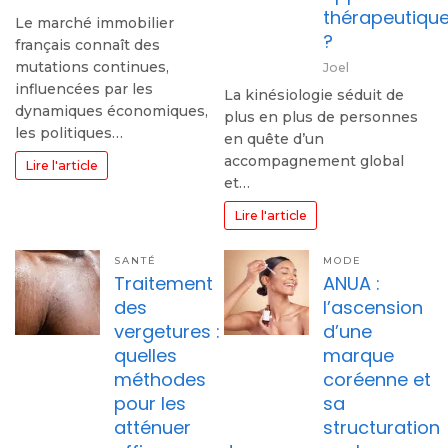
thérapeutiqu
Le marché immobilier
?
français connaît des
mutations continues,
Joel
influencées par les
La kinésiologie séduit de
dynamiques économiques,
plus en plus de personnes
les politiques…
en quête d’un
accompagnement global
Lire l'article
et…
Lire l'article
SANTÉ
MODE
Traitement
ANUA :
des
l’ascension
vergetures :
d’une
quelles
marque
méthodes
coréenne et
pour les
sa
atténuer
structuration