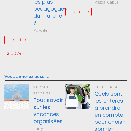
les plus
Pascal Cabus
pédagogues
Lire l'article
du marché
?
Povoski
Lire l'article
Page:
Next
1
2
…
374
»
Vous aimerez aussi…
VOYAGES
ENTREPRISE
Quels sont
SÉJOURS
Tout savoir
les critères
sur les
à prendre
vacances
en compte
organisées
pour choisir
son ré-
harry