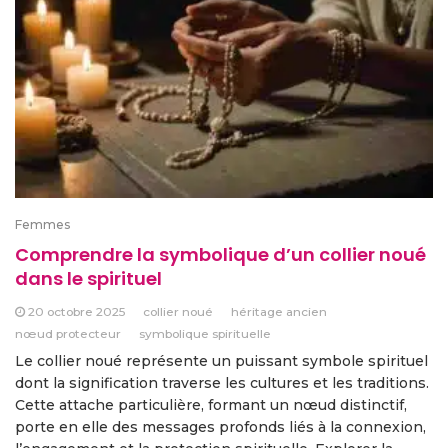
Femmes
Comprendre la symbolique d’un collier noué
dans le spirituel
20 octobre 2025
collier noué
héritage ancien
nœud protecteur
symbolique spirituelle
Le collier noué représente un puissant symbole spirituel
dont la signification traverse les cultures et les traditions.
Cette attache particulière, formant un nœud distinctif,
porte en elle des messages profonds liés à la connexion,