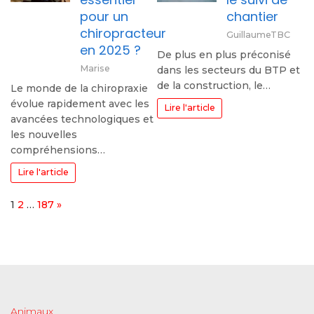
pour un
chantier
chiropracteur
GuillaumeTBC
en 2025 ?
De plus en plus préconisé
Marise
dans les secteurs du BTP et
de la construction, le…
Le monde de la chiropraxie
évolue rapidement avec les
Lire l'article
avancées technologiques et
les nouvelles
compréhensions…
Lire l'article
Page:
Next
1
2
…
187
»
Animaux