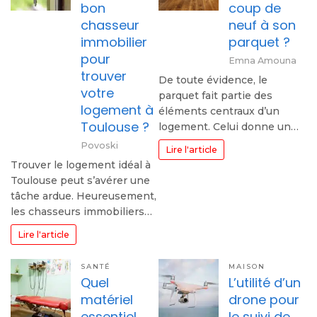
bon
coup de
chasseur
neuf à son
immobilier
parquet ?
pour
Emna Amouna
trouver
De toute évidence, le
votre
parquet fait partie des
logement à
éléments centraux d’un
Toulouse ?
logement. Celui donne un…
Povoski
Lire l'article
Trouver le logement idéal à
Toulouse peut s’avérer une
tâche ardue. Heureusement,
les chasseurs immobiliers…
Lire l'article
SANTÉ
MAISON
Quel
L’utilité d’un
matériel
drone pour
essentiel
le suivi de