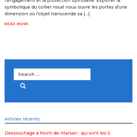
l’engagement et la protection spirituelle. Explorer la
symbolique du collier noué nous ouvre les portes d’une
dimension où l’objet transcende sa […]
READ MORE
Search
for:
Articles récents
Dessouchage à Mont-de-Marsan : qui sont les 5