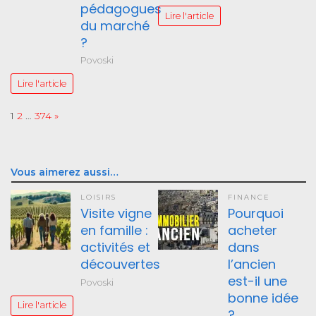
pédagogues
Lire l'article
du marché
?
Povoski
Lire l'article
Page:
Next
1
2
…
374
»
Vous aimerez aussi…
LOISIRS
FINANCE
Visite vigne
Pourquoi
en famille :
acheter
activités et
dans
découvertes
l’ancien
est-il une
Povoski
bonne idée
Lire l'article
?