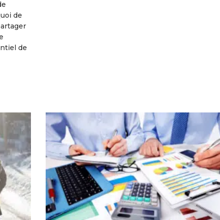
de
Quoi de
partager
e
ntiel de