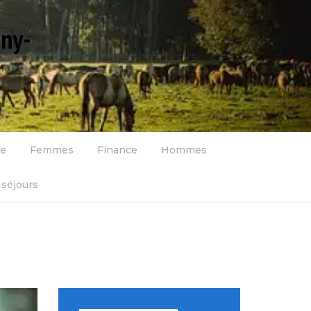
gny-
se
Femmes
Finance
Hommes
séjours