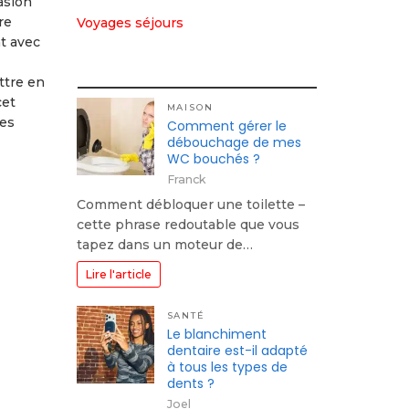
asion
re
Voyages séjours
t avec
ttre en
cet
MAISON
les
Comment gérer le
débouchage de mes
WC bouchés ?
Franck
Comment débloquer une toilette –
cette phrase redoutable que vous
tapez dans un moteur de…
Lire l'article
SANTÉ
Le blanchiment
dentaire est-il adapté
à tous les types de
dents ?
Joel