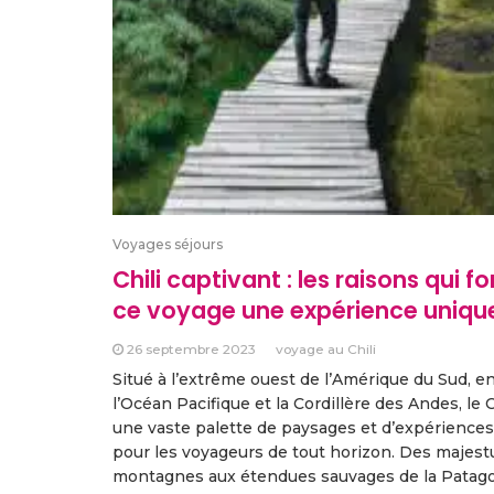
Voyages séjours
Chili captivant : les raisons qui f
ce voyage une expérience uniqu
26 septembre 2023
voyage au Chili
Situé à l’extrême ouest de l’Amérique du Sud, e
l’Océan Pacifique et la Cordillère des Andes, le C
une vaste palette de paysages et d’expérience
pour les voyageurs de tout horizon. Des majes
montagnes aux étendues sauvages de la Patago