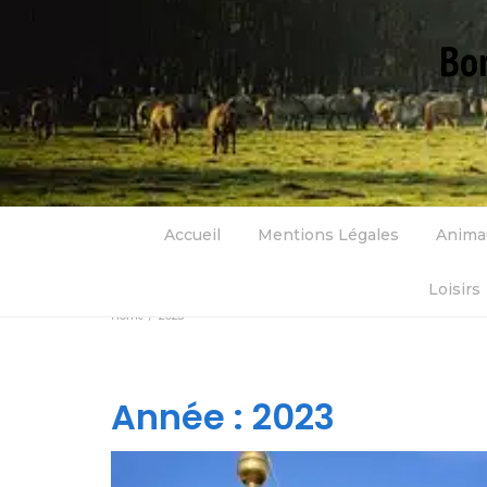
Bon
Accueil
Mentions Légales
Anima
Loisirs
Home
2023
Année :
2023