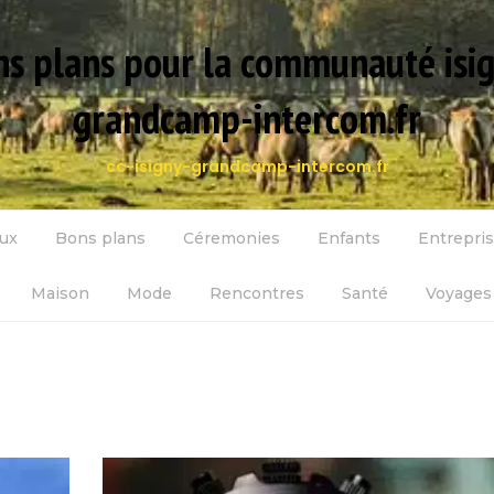
s plans pour la communauté isi
grandcamp-intercom.fr
cc-isigny-grandcamp-intercom.fr
ux
Bons plans
Céremonies
Enfants
Entrepri
Maison
Mode
Rencontres
Santé
Voyages 