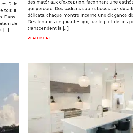
des matériaux d’exception, façonnant une esthé
es. Si le
qui perdure. Des cadrans sophistiqués aux détail
toit, il
délicats, chaque montre incarne une élégance di
n. Dans
Des femmes inspirantes qui, par le port de ces p
vation de
transcendent la […]
e […]
READ MORE