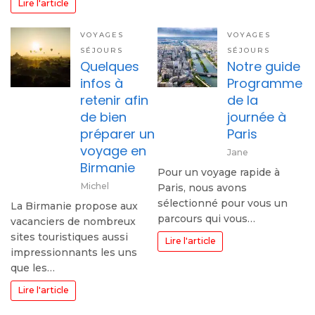
Lire l'article
VOYAGES
VOYAGES
SÉJOURS
SÉJOURS
Quelques
Notre guide
infos à
Programme
retenir afin
de la
de bien
journée à
préparer un
Paris
voyage en
Jane
Birmanie
Pour un voyage rapide à
Michel
Paris, nous avons
sélectionné pour vous un
La Birmanie propose aux
parcours qui vous…
vacanciers de nombreux
sites touristiques aussi
Lire l'article
impressionnants les uns
que les…
Lire l'article