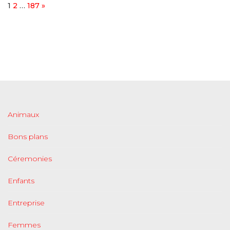
Page:
Next
1
2
…
187
»
Animaux
Bons plans
Céremonies
Enfants
Entreprise
Femmes