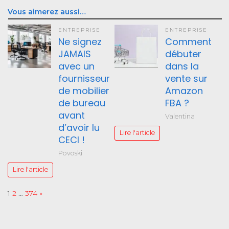
Vous aimerez aussi…
ENTREPRISE
ENTREPRISE
Ne signez
Comment
JAMAIS
débuter
avec un
dans la
fournisseur
vente sur
de mobilier
Amazon
de bureau
FBA ?
avant
Valentina
d’avoir lu
Lire l'article
CECI !
Povoski
Lire l'article
Page:
Next
1
2
…
374
»