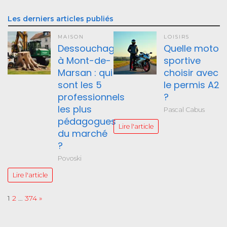
Les derniers articles publiés
MAISON
LOISIRS
Dessouchage
Quelle moto
à Mont-de-
sportive
Marsan : qui
choisir avec
sont les 5
le permis A2
professionnels
?
les plus
Pascal Cabus
pédagogues
Lire l'article
du marché
?
Povoski
Lire l'article
Page:
Next
1
2
…
374
»