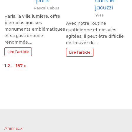
: paris
dans le
jacuzzi
Pascal Cabus
Yves
Paris, la ville lumière, offre
bien plus que ses
Avec notre routine
monuments emblématiques
quotidienne et nos vies
et sa gastronomie
agitées, il peut être difficile
renommée.…
de trouver du…
Lire l'article
Lire l'article
Page:
Next
1
2
…
187
»
Animaux