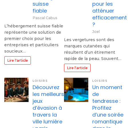
suisse
pour les
fiable
atténuer
efficacement
Pascal Cabus
?
L’hébergement suisse fiable
Joel
représente une solution de
premier choix pour les
Les vergetures sont des
entreprises et particuliers
marques cutanées qui
soucieux…
résultent d’un étirement
rapide de la peau. Souvent…
Lire l'article
Lire l'article
LOISIRS
LOISIRS
Découvrez
Un moment
les meilleurs
de
jeux
tendresse :
d’évasion à
Profitez
travers la
d’une soirée
ville lumière
romantique