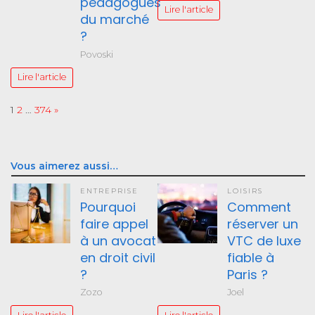
pédagogues
Lire l'article
du marché
?
Povoski
Lire l'article
Page:
Next
1
2
…
374
»
Vous aimerez aussi…
ENTREPRISE
LOISIRS
Pourquoi
Comment
faire appel
réserver un
à un avocat
VTC de luxe
en droit civil
fiable à
?
Paris ?
Zozo
Joel