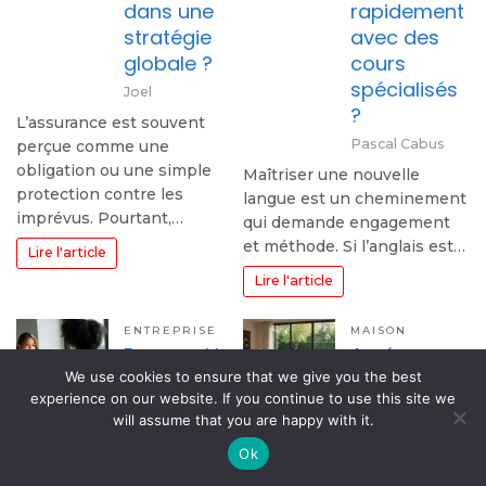
dans une
rapidement
stratégie
avec des
globale ?
cours
spécialisés
Joel
?
L’assurance est souvent
Pascal Cabus
perçue comme une
obligation ou une simple
Maîtriser une nouvelle
protection contre les
langue est un cheminement
imprévus. Pourtant,…
qui demande engagement
et méthode. Si l’anglais est…
Lire l'article
Lire l'article
ENTREPRISE
MAISON
Pourquoi le
Aménager
tarif d’une
son espace
We use cookies to ensure that we give you the best
experience on our website. If you continue to use this site we
formation
de vie :
will assume that you are happy with it.
gestes et
idées pour
Ok
postures
l’intérieur et
peut-il
l’extérieur