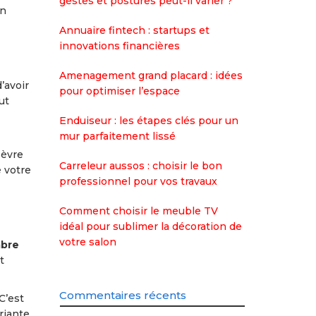
gestes et postures peut-il varier ?
in
Annuaire fintech : startups et
innovations financières
Amenagement grand placard : idées
’avoir
pour optimiser l’espace
ut
Enduiseur : les étapes clés pour un
mur parfaitement lissé
ièvre
Carreleur aussos : choisir le bon
e votre
professionnel pour vos travaux
Comment choisir le meuble TV
idéal pour sublimer la décoration de
votre salon
mbre
t
Commentaires récents
C’est
riante.