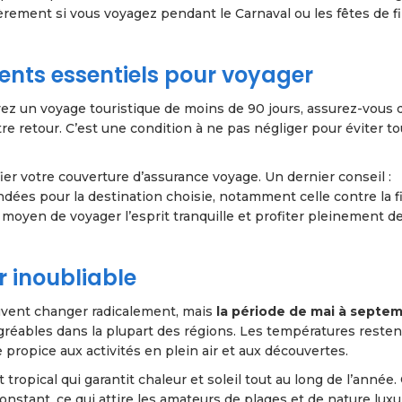
ièrement si vous voyagez pendant le Carnaval ou les fêtes de f
ents essentiels pour voyager
yez un voyage touristique de moins de 90 jours, assurez-vous d
e retour. C’est une condition à ne pas négliger pour éviter to
fier votre couverture d’assurance voyage. Un dernier conseil :
ées pour la destination choisie, notamment celle contre la f
 moyen de voyager l’esprit tranquille et profiter pleinement d
r inoubliable
euvent changer radicalement, mais
la période de mai à septe
gréables dans la plupart des régions. Les températures resten
propice aux activités en plein air et aux découvertes.
tropical qui garantit chaleur et soleil tout au long de l’année. 
nstant, ce qui attire les amateurs de plages et de nature luxu