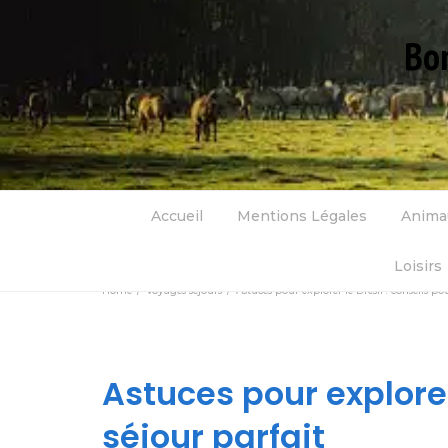
Bon
Accueil
Mentions Légales
Anima
Loisirs
Home
Voyages séjours
Astuces pour explorer le Brésil : conseils po
Astuces pour explorer
séjour parfait