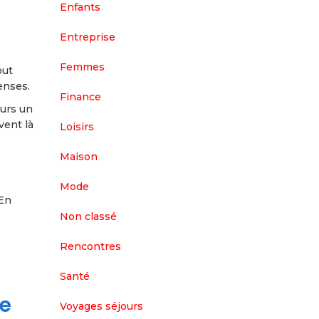
Enfants
Entreprise
Femmes
out
enses.
Finance
ours un
vent là
Loisirs
Maison
Mode
 En
Non classé
Rencontres
Santé
le
Voyages séjours