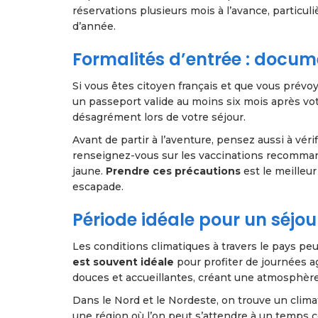
réservations plusieurs mois à l’avance, particul
d’année.
Formalités d’entrée : docum
Si vous êtes citoyen français et que vous prévo
un passeport valide au moins six mois après votr
désagrément lors de votre séjour.
Avant de partir à l’aventure, pensez aussi à véri
renseignez-vous sur les vaccinations recommand
jaune.
Prendre ces précautions
est le meilleur
escapade.
Période idéale pour un séjou
Les conditions climatiques à travers le pays p
est souvent idéale
pour profiter de journées a
douces et accueillantes, créant une atmosphère 
Dans le Nord et le Nordeste, on trouve un climat 
une région où l’on peut s’attendre à un temps co