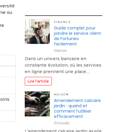
versité
nie ou
FINANCE
re
Guide complet pour
joindre le service client
de Fortuneo
facilement
Marise
Dans un univers bancaire en
constante évolution, où les services
en ligne prennent une place…
Lire l'article
MAISON
moins
Amendement calcaire
jardin : quand et
comment l’utiliser
efficacement
Povoski
L’amendement calcaire jardin ajuste