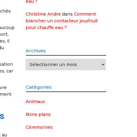
eau ?
achés
Christine Andre
dans
Comment
brancher un contacteur jour/nuit
pour chauffe eau ?
eaucoup
ort,
s, il
du
Archives
Archives
sation
es, car
Catégories
vre
oment
Animaux
s
Bons plans
Céremonies
t au