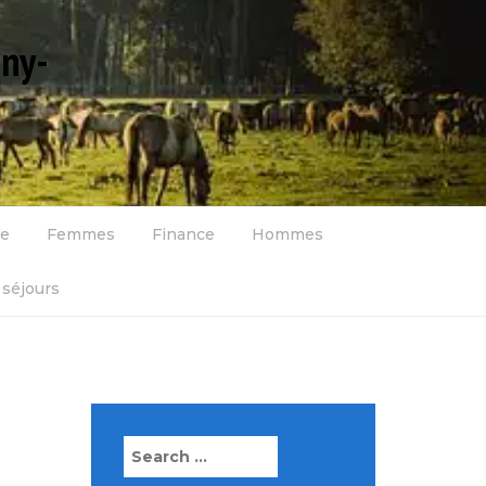
gny-
se
Femmes
Finance
Hommes
séjours
Search
for: