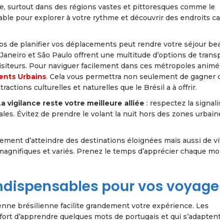
e, surtout dans des régions vastes et pittoresques comme le
oyable pour explorer à votre rythme et découvrir des endroits c
mps de planifier vos déplacements peut rendre votre séjour b
Janeiro et São Paulo offrent une multitude d’options de transp
visiteurs. Pour naviguer facilement dans ces métropoles animée
ents Urbains
. Cela vous permettra non seulement de gagner 
ctions culturelles et naturelles que le Brésil a à offrir.
La vigilance reste votre meilleure alliée
: respectez la signali
ales. Évitez de prendre le volant la nuit hors des zones urbain
.
ment d’atteindre des destinations éloignées mais aussi de vi
magnifiques et variés. Prenez le temps d’apprécier chaque m
 indispensables pour vos voyage
nne brésilienne facilite grandement votre expérience. Les
effort d’apprendre quelques mots de portugais et qui s’adapten