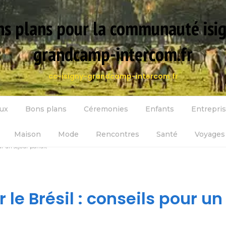
s plans pour la communauté isi
grandcamp-intercom.fr
cc-isigny-grandcamp-intercom.fr
ux
Bons plans
Céremonies
Enfants
Entrepri
Maison
Mode
Rencontres
Santé
Voyages 
ur un séjour parfait
 le Brésil : conseils pour un