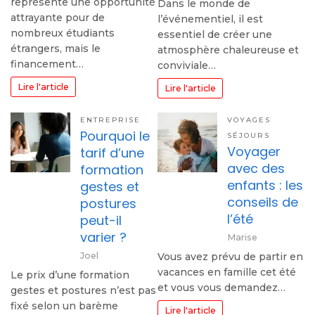
représente une opportunité
Dans le monde de
attrayante pour de
l’événementiel, il est
nombreux étudiants
essentiel de créer une
étrangers, mais le
atmosphère chaleureuse et
financement…
conviviale…
Lire l'article
Lire l'article
ENTREPRISE
VOYAGES
Pourquoi le
SÉJOURS
Voyager
tarif d’une
avec des
formation
enfants : les
gestes et
conseils de
postures
l’été
peut-il
varier ?
Marise
Joel
Vous avez prévu de partir en
vacances en famille cet été
Le prix d’une formation
et vous vous demandez…
gestes et postures n’est pas
fixé selon un barème
Lire l'article