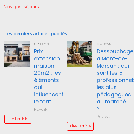
Voyages séjours
Les derniers articles publiés
MAISON
MAISON
Prix
Dessouchage
extension
à Mont-de-
maison
Marsan : qui
20m2 : les
sont les 5
éléments
professionnel
qui
les plus
influencent
pédagogues
le tarif
du marché
?
Povoski
Povoski
Lire l'article
Lire l'article