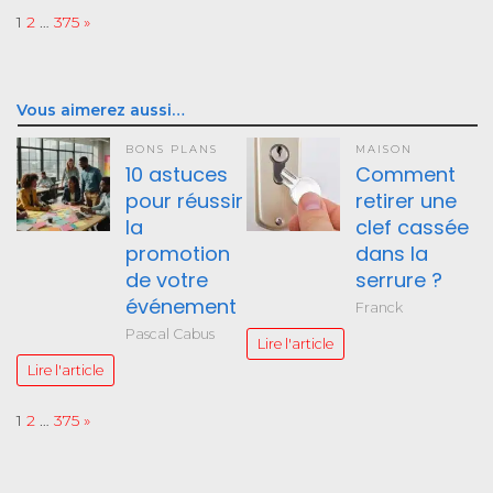
Page:
Next
1
2
…
375
»
Vous aimerez aussi…
BONS PLANS
MAISON
10 astuces
Comment
pour réussir
retirer une
la
clef cassée
promotion
dans la
de votre
serrure ?
événement
Franck
Pascal Cabus
Lire l'article
Lire l'article
Page:
Next
1
2
…
375
»