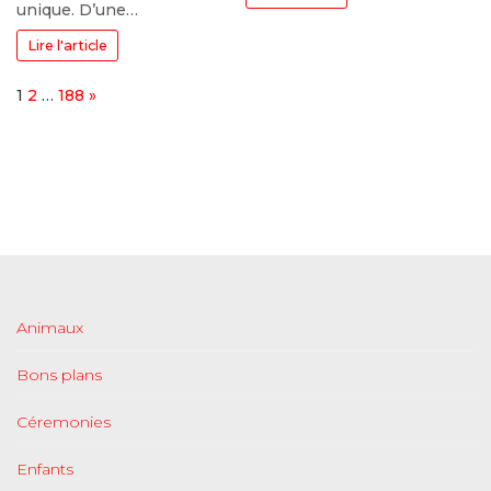
unique. D’une…
Lire l'article
Page:
Next
1
2
…
188
»
Animaux
Bons plans
Céremonies
Enfants