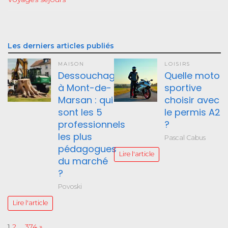
Les derniers articles publiés
MAISON
LOISIRS
Dessouchage
Quelle moto
à Mont-de-
sportive
Marsan : qui
choisir avec
sont les 5
le permis A2
professionnels
?
les plus
Pascal Cabus
pédagogues
Lire l'article
du marché
?
Povoski
Lire l'article
Page:
Next
1
2
…
374
»