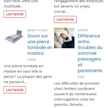
bien-être, offre une
l’engagement des employés
multitude…
est devenu un enjeu
crucial…
Lire l'article
Lire l'article
BONS PLANS
SANTÉ
Zoom sur
Différence
une pierre
entre
tombale en
troubles du
marbre
sommeil
passagers
Sarah
et
Une pierre tombale en
persistants
marbre en vaut-elle la
peine ? La plupart des gens
Joel
ne pensent…
Les difficultés de sommeil
chez l’enfant soulèvent
Lire l'article
souvent de nombreuses
interrogations chez les
parents. Réveils…