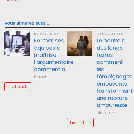
Vous aimerez aussi…
ENTREPRISE
RENCONTRES
Former ses
Le pouvoir
équipes à
des longs
maîtriser
textes :
l’argumentaire
comment
commercial
les
témoignages
Kamel
émouvants
Lire l'article
transforment
une rupture
amoureuse
Micheline
Lire l'article