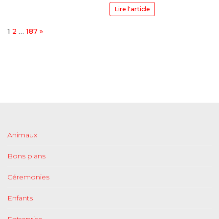
Lire l'article
Page:
Next
1
2
…
187
»
Animaux
Bons plans
Céremonies
Enfants