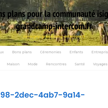
s plans pour la communauté isi
grandcamp-intercom.fr
cc-isigny-grandcamp-intercom.fr
ux
Bons plans
Céremonies
Enfants
Entrepri
Maison
Mode
Rencontres
Santé
Voyages 
98-2dec-4ab7-9a14-