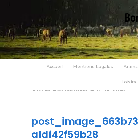
Bon
Accueil
Mentions Légales
Anima
Loisirs
Home
post_image_663b7398-2dec-4ab7-9a14-a1df42f59b28
post_image_663b73
a1df42f59b28