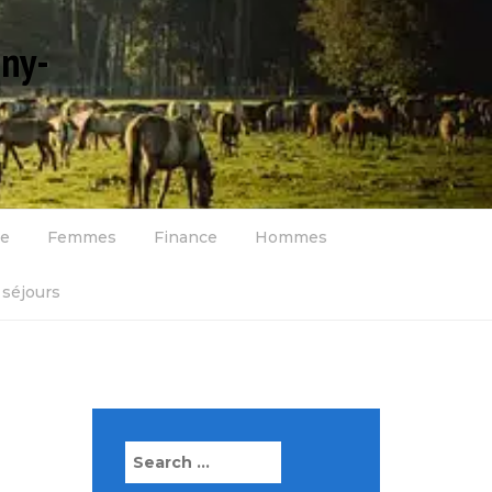
gny-
se
Femmes
Finance
Hommes
séjours
Search
for: