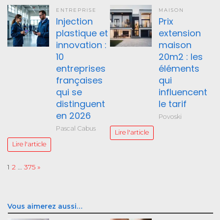
ENTREPRISE
MAISON
Injection
Prix
plastique et
extension
innovation :
maison
10
20m2 : les
entreprises
éléments
françaises
qui
qui se
influencent
distinguent
le tarif
en 2026
Povoski
Pascal Cabus
Lire l'article
Lire l'article
Page:
Next
1
2
…
375
»
Vous aimerez aussi…