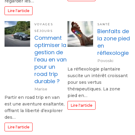
regarder les…
Lire l'article
VOYAGES
SANTÉ
Bienfaits de
SÉJOURS
Comment
la zone pied
optimiser la
en
gestion de
réflexologie
l’eau en van
Povoski
pour un
La réflexologie plantaire
road trip
suscite un intérêt croissant
durable ?
pour ses vertus
thérapeutiques. La zone
Marise
pied en…
Partir en road trip en van
est une aventure exaltante,
Lire l'article
offrant la liberté d’explorer
des…
Lire l'article