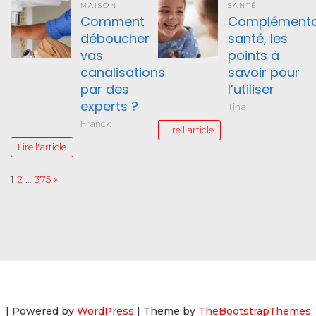
MAISON
SANTÉ
Comment
Complémenta
déboucher
santé, les
vos
points à
canalisations
savoir pour
par des
l’utiliser
experts ?
Tina
Franck
Lire l'article
Lire l'article
Page:
Next
1
2
…
375
»
| Powered by
WordPress
| Theme by
TheBootstrapThemes