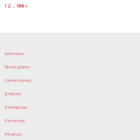
Page:
Next
1
2
…
188
»
Animaux
Bons plans
Céremonies
Enfants
Entreprise
Femmes
Finance