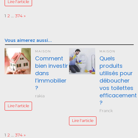
Lire l'article
Page:
Next
1
2
…
374
»
Vous aimerez aussi…
MAISON
MAISON
Comment
Quels
bien investir
produits
dans
utilisés pour
l’immobilier
déboucher
?
vos toilettes
efficacement
rakia
?
Lire l'article
Franck
Lire l'article
Page:
Next
1
2
…
374
»