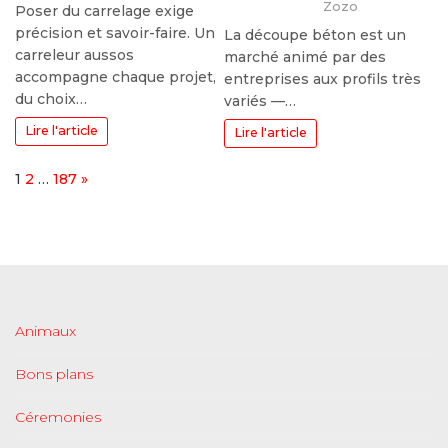
Zozo
Poser du carrelage exige
précision et savoir-faire. Un
La découpe béton est un
carreleur aussos
marché animé par des
accompagne chaque projet,
entreprises aux profils très
du choix…
variés —…
Lire l'article
Lire l'article
Page:
Next
1
2
…
187
»
Animaux
Bons plans
Céremonies