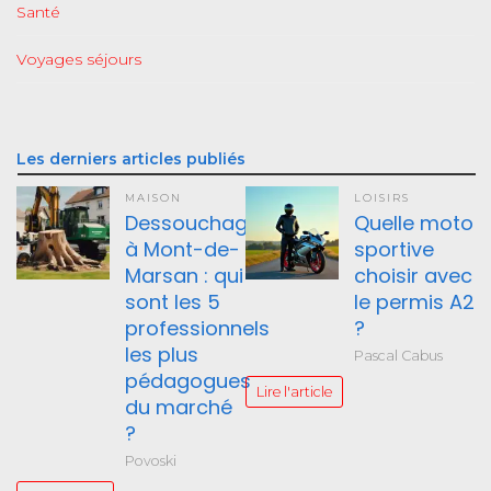
Santé
Voyages séjours
Les derniers articles publiés
MAISON
LOISIRS
Dessouchage
Quelle moto
à Mont-de-
sportive
Marsan : qui
choisir avec
sont les 5
le permis A2
professionnels
?
les plus
Pascal Cabus
pédagogues
Lire l'article
du marché
?
Povoski