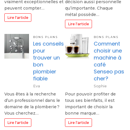
vraiment exceptionnelles et
décision aussi personnelle
peuvent compter…
qu’importante. Chaque
métal possède…
Lire l'article
Lire l'article
BONS PLANS
BONS PLANS
Les conseils
Comment
pour
choisir une
trouver un
machine à
bon
café
plombier
Senseo pas
fiable
cher?
Eva
Sophie
Vous êtes à la recherche
Pour pouvoir profiter de
d’un professionnel dans le
tous ses bienfaits, il est
domaine de la plomberie ?
important de choisir la
Vous cherchez…
bonne marque…
Lire l'article
Lire l'article