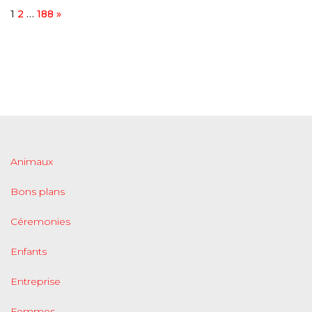
Page:
Next
1
2
…
188
»
Animaux
Bons plans
Céremonies
Enfants
Entreprise
Femmes