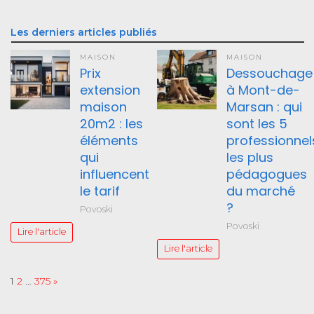
Les derniers articles publiés
MAISON
MAISON
Prix
Dessouchage
extension
à Mont-de-
maison
Marsan : qui
20m2 : les
sont les 5
éléments
professionnel
qui
les plus
influencent
pédagogues
le tarif
du marché
?
Povoski
Povoski
Lire l'article
Lire l'article
Page:
Next
1
2
…
375
»