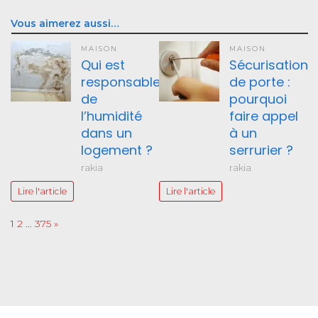
Vous aimerez aussi…
MAISON
MAISON
Qui est
Sécurisation
responsable
de porte :
de
pourquoi
l’humidité
faire appel
dans un
à un
logement ?
serrurier ?
rakia
rakia
Lire l'article
Lire l'article
Page:
Next
1
2
…
375
»