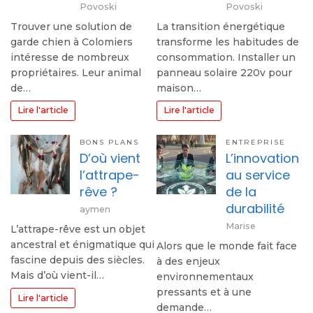
Povoski
Povoski
Trouver une solution de
La transition énergétique
garde chien à Colomiers
transforme les habitudes de
intéresse de nombreux
consommation. Installer un
propriétaires. Leur animal
panneau solaire 220v pour
de…
maison…
Lire l'article
Lire l'article
BONS PLANS
ENTREPRISE
D’où vient
L’innovation
l’attrape-
au service
rêve ?
de la
durabilité
aymen
Marise
L’attrape-rêve est un objet
ancestral et énigmatique qui
Alors que le monde fait face
fascine depuis des siècles.
à des enjeux
Mais d’où vient-il…
environnementaux
pressants et à une
Lire l'article
demande…