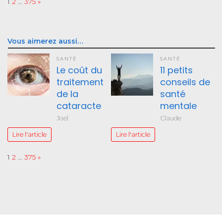
Page:
Next
1
2
…
375
»
Vous aimerez aussi…
SANTÉ
SANTÉ
Le coût du
11 petits
traitement
conseils de
de la
santé
cataracte
mentale
Joel
Claude
Lire l'article
Lire l'article
Page:
Next
1
2
…
375
»