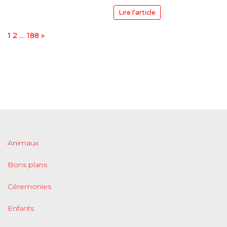
Lire l'article
Page:
Next
1
2
…
188
»
Animaux
Bons plans
Céremonies
Enfants