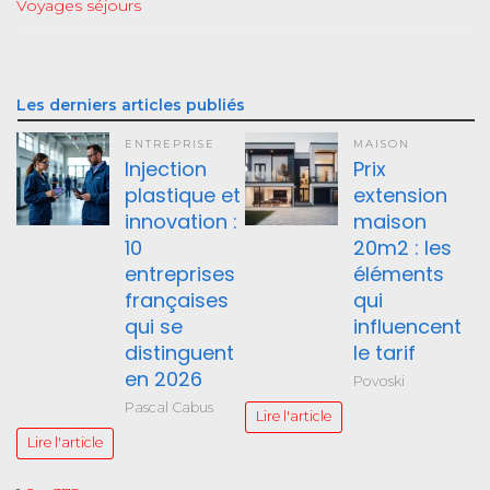
Voyages séjours
Les derniers articles publiés
ENTREPRISE
MAISON
Injection
Prix
plastique et
extension
innovation :
maison
10
20m2 : les
entreprises
éléments
françaises
qui
qui se
influencent
distinguent
le tarif
en 2026
Povoski
Pascal Cabus
Lire l'article
Lire l'article