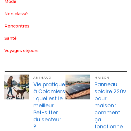
Mode
Non classé
Rencontres
Santé
Voyages séjours
ANIMAUX
MAISON
Vie pratique
Panneau
à Colomiers
solaire 220v
: quel est le
pour
meilleur
maison :
Pet-sitter
comment
du secteur
ça
?
fonctionne