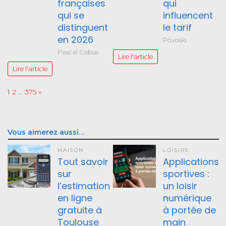
françaises
qui
qui se
influencent
distinguent
le tarif
en 2026
Povoski
Pascal Cabus
Lire l'article
Lire l'article
Page:
Next
1
2
…
375
»
Vous aimerez aussi…
MAISON
LOISIRS
Tout savoir
Applications
sur
sportives :
l’estimation
un loisir
en ligne
numérique
gratuite à
à portée de
Toulouse
main