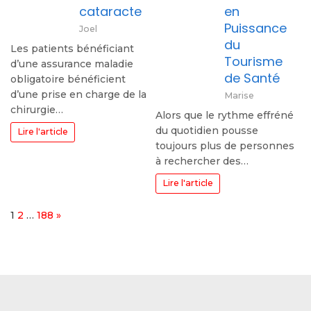
cataracte
en
Puissance
Joel
du
Les patients bénéficiant
Tourisme
d’une assurance maladie
de Santé
obligatoire bénéficient
d’une prise en charge de la
Marise
chirurgie…
Alors que le rythme effréné
du quotidien pousse
Lire l'article
toujours plus de personnes
à rechercher des…
Lire l'article
Page:
Next
1
2
…
188
»