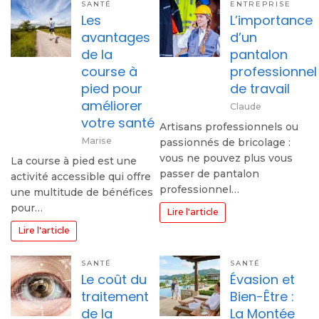
SANTÉ
ENTREPRISE
Les
L’importance
avantages
d’un
de la
pantalon
course à
professionnel
pied pour
de travail
améliorer
Claude
votre santé
Artisans professionnels ou
Marise
passionnés de bricolage :
vous ne pouvez plus vous
La course à pied est une
passer de pantalon
activité accessible qui offre
professionnel…
une multitude de bénéfices
pour…
Lire l'article
Lire l'article
SANTÉ
SANTÉ
Le coût du
Évasion et
traitement
Bien-Être :
de la
La Montée